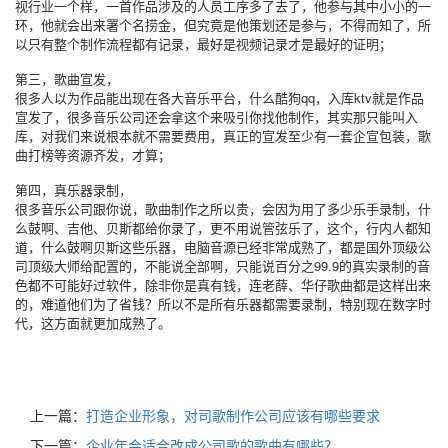
视行业一个样，一首作品涉及的人员工序多了去了，他参与其中小小的一
环，他就会出来署个名捞金，但究竟是他策划还是参与，不得而知了，所
以只有整个制作流程都有记录，最好是视频记录才是最好的证明；
第三，歌曲宣发，
qq
ktv
很多人以为作品能出现在各大音乐平台，什么酷狗
，入库
就是作品
宣发了，很多音乐公司还会拿这个来吸引你找他制作，其实那只能叫入
库，对我们来说根本就不需要费用，真正的宣发至少有一套企宣包装，歌
曲打榜等资源齐发，才算；
第四，真乐器录制，
很多音乐公司跟你说，歌曲制作之所以贵，会因为用了多少乐手录制，什
么鼓啊、吉他、贝斯都给你录了，更不用说管弦乐了，这个，行内人都知
道，什么鼓啊贝斯这些乐器，电脑音源已经非常成熟了，都是国外顶级公
99.9
司顶级大师给配置的，不能说全部啊，只能说百分之
的真实录制的音
色都不可能好过软件，除非你是真有钱，连老薛、华仔歌曲都是这样出来
的，难道他们为了省钱？所以不是所有乐器都需要录制，特别现在数字时
代，这方面就更加成熟了。
上一篇：
打造企业形象，对司歌制作公司应该有哪些要求
下一篇：
企业年会适合改成公司歌的歌曲有哪些？